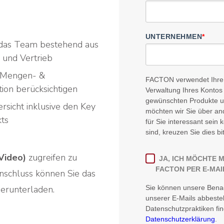
UNTERNEHMEN
*
 das Team bestehend aus
g und Vertrieb
e Mengen- &
FACTON verwendet Ihre p
ion berücksichtigen
Verwaltung Ihres Kontos 
gewünschten Produkte un
rsicht inklusive den Key
möchten wir Sie über and
kts
für Sie interessant sein
sind, kreuzen Sie dies bi
(Video)
zugreifen zu
JA, ICH MÖCHTE 
FACTON PER E-MAI
nschluss können Sie das
erunterladen.
Sie können unsere Benac
unserer E-Mails abbeste
Datenschutzpraktiken fin
Datenschutzerklärung
.