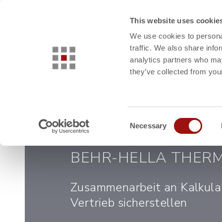
This website uses cookie
INDUSTRIEN
USE CASES
We use cookies to personal
traffic. We also share info
analytics partners who may
they’ve collected from your
CASE STUDIES
Consent
Necessary
Selection
BEHR-HELLA THER
Zusammenarbeit an Kalkula
Vertrieb sicherstellen