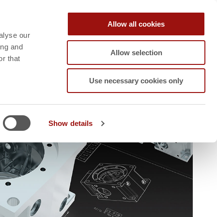
Kontakt
Karriere
Blog
Allow all cookies
UPPORT
ERSTGESPRÄCH
alyse our
ANFRAGEN
ing and
Allow selection
r that
Use necessary cookies only
Show details