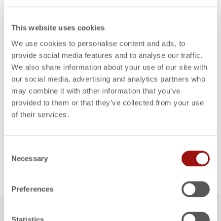
Zielpreiskalkulation über die Produktebenen
Maßnahmen zur Kostensenkung im Team abstimmen
This website uses cookies
We use cookies to personalise content and ads, to
provide social media features and to analyse our traffic.
Should Costing
ist ein zentrales Element zur
We also share information about your use of our site with
Steigerung des Wertschöpfungsanteils im
our social media, advertising and analytics partners who
may combine it with other information that you’ve
Unternehmen. Um auf das
kostenfreie
provided to them or that they’ve collected from your use
Whitepaper
zugreifen zu können, nutzen Sie das
of their services.
Formular auf dieser Seite. Im Anschluss können
Sie die PDF-Datei in Ihrem Browser aufrufen.
Consent
Necessary
Selection
Preferences
VORNAME
*
Statistics